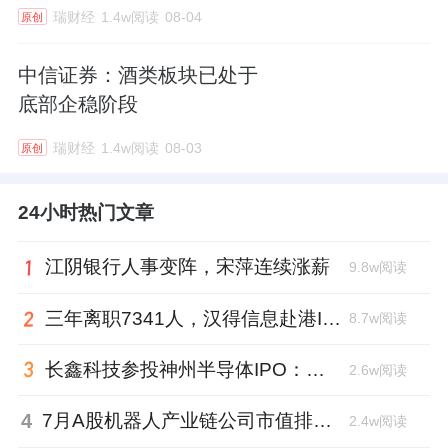
瑞财经
1.4w阅读
08-04
原创
中信证券：酒类板块已处于
底部企稳阶段
瑞财经
1.4w阅读
08-03
原创
24小时热门文章
江阴银行人事变阵，宋萍连续涨薪
9.8w阅读
三年离职7341人，汉得信息赴港IPO前欠缴社保1.55亿元
8.7w阅读
长鑫科技参投神州半导体IPO：朱培文、陈觉晓变现2.6亿，董秘和保荐人有旧
2.6w阅读
4
7月A股机器人产业链公司市值排行：大族激光跌去四成，奥比中光跻身前三
2.4w阅读