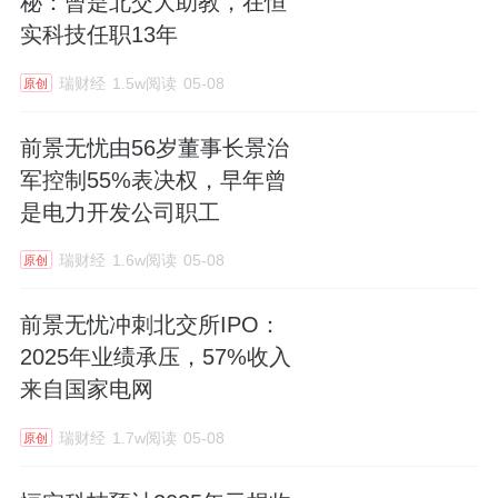
秘：曾是北交大助教，在恒
实科技任职13年
瑞财经
1.5w阅读
05-08
原创
前景无忧由56岁董事长景治
军控制55%表决权，早年曾
是电力开发公司职工
瑞财经
1.6w阅读
05-08
原创
前景无忧冲刺北交所IPO：
2025年业绩承压，57%收入
来自国家电网
瑞财经
1.7w阅读
05-08
原创