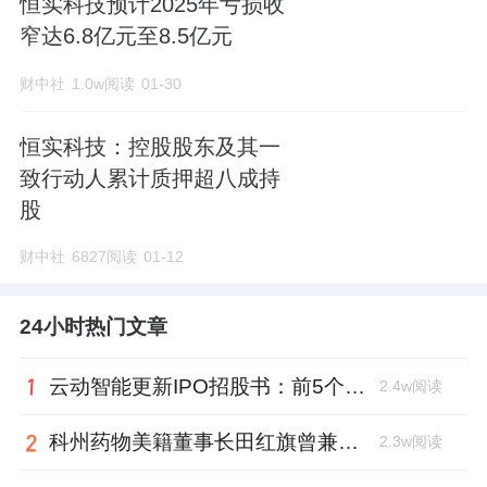
恒实科技预计2025年亏损收
窄达6.8亿元至8.5亿元
财中社
1.0w阅读
01-30
恒实科技：控股股东及其一
致行动人累计质押超八成持
股
财中社
6827阅读
01-12
24小时热门文章
云动智能更新IPO招股书：前5个月扭亏为盈，董事长李巍去年降薪近两成
2.4w阅读
科州药物美籍董事长田红旗曾兼职放射所，被问询核心技术是否清晰
2.3w阅读