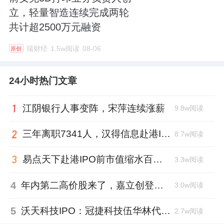
立，轻量智造连续完成两轮
共计超2500万元融资
瑞财经
1.5w阅读
08-06
原创
24小时热门文章
江阴银行人事变阵，宋萍连续涨薪
9.8w阅读
三年离职7341人，汉得信息赴港IPO前欠缴社保1.55亿元
8.7w阅读
易点天下赴港IPO前市值缩水百亿，邹小武和创业伙伴收割了10亿
3.3w阅读
4
年内第二高价股来了，嘉立创登陆深交所开盘涨超177%、总市值1300亿元
3.0w阅读
5
沃天科技IPO：冠捷科技伍华林代持入局，四名“60”后国企老兵借钱回购股权
2.7w阅读