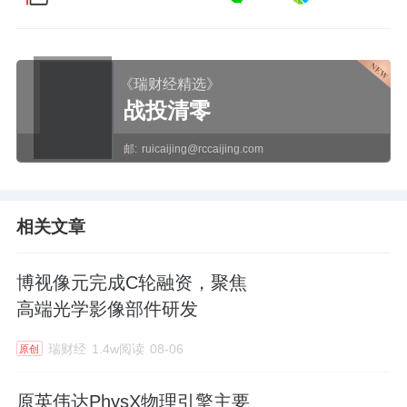
《瑞财经精选》
战投清零
邮:
ruicaijing@rccaijing.com
相关文章
博视像元完成C轮融资，聚焦
高端光学影像部件研发
瑞财经
1.4w阅读
08-06
原创
原英伟达PhysX物理引擎主要