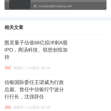
邮:
ruicaijing@rccaijing.com
相关文章
图灵量子估值68亿拟冲刺A股
IPO，商汤科技、联想创投加
持
瑞财经
1.9w阅读
08-08
原创
信银国际委任王珺威为行政
总裁、曾任中信银行宁波分
行行长，沈强辞任
瑞财经
1.7w阅读
08-08
原创