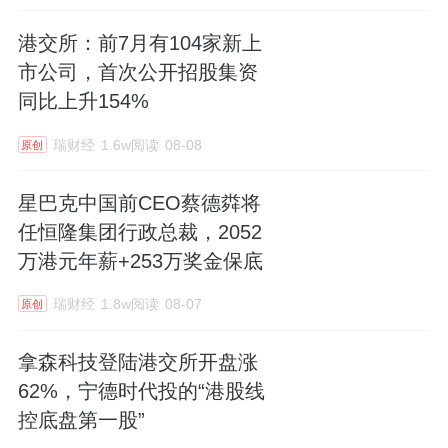
港交所：前7月有104家新上
市公司，首次公开招股集资
同比上升154%
瑞财经
1.6w阅读
08-08
原创
星巴克中国前CEO蔡德粦将
任恒隆集团行政总裁，2052
万港元年薪+253万奖金保底
瑞财经
1.8w阅读
08-07
原创
拿森科技登陆港交所开盘涨
62%，宁德时代投的“港股线
控底盘第一股”