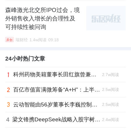
森峰激光北交所IPO过会，境
外销售收入增长的合理性及
可持续性被问询
瑞财经
1.4w阅读
09:18
原创
24小时热门文章
科州药物美籍董事长田红旗曾兼职放射所，被问询核心技术是否清晰
2.7w阅读
百亿市值富满微筹备“A+H”：上半年净利大增353%，99年董秘、01年证代上位
2.5w阅读
云动智能由56岁董事长李巍控制48%投票权，曾任国家级创新中心首席科学家
2.5w阅读
4
梁文锋携DeepSeek战略入股宇树科技，斥资1.4亿锁定3年
2.4w阅读