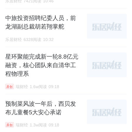
乐居财经
7421阅读
10:46
中旅投资招聘纪委人员，前
龙湖副总裁胡若翔掌舵
乐居财经
6328阅读
10:32
星环聚能完成新一轮8.8亿元
融资，核心团队来自清华工
程物理系
瑞财经
1.6w阅读
09:18
原创
预制菜风波一年后，西贝发
布儿童餐5大安心承诺
瑞财经
1.3w阅读
09:18
原创