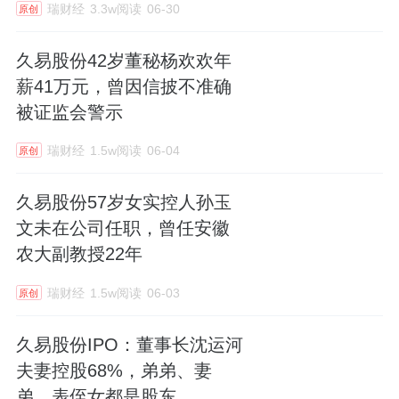
瑞财经
3.3w阅读
06-30
原创
久易股份42岁董秘杨欢欢年
薪41万元，曾因信披不准确
被证监会警示
瑞财经
1.5w阅读
06-04
原创
久易股份57岁女实控人孙玉
文未在公司任职，曾任安徽
农大副教授22年
瑞财经
1.5w阅读
06-03
原创
久易股份IPO：董事长沈运河
夫妻控股68%，弟弟、妻
弟、表侄女都是股东