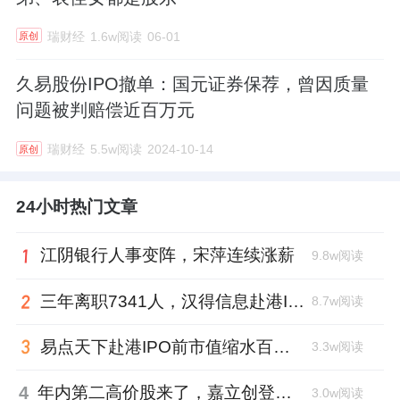
瑞财经
1.6w阅读
06-01
原创
久易股份IPO撤单：国元证券保荐，曾因质量
问题被判赔偿近百万元
瑞财经
5.5w阅读
2024-10-14
原创
24小时热门文章
江阴银行人事变阵，宋萍连续涨薪
9.8w阅读
三年离职7341人，汉得信息赴港IPO前欠缴社保1.55亿元
8.7w阅读
易点天下赴港IPO前市值缩水百亿，邹小武和创业伙伴收割了10亿
3.3w阅读
4
年内第二高价股来了，嘉立创登陆深交所开盘涨超177%、总市值1300亿元
3.0w阅读