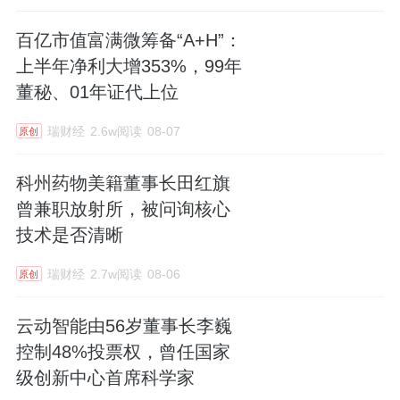
百亿市值富满微筹备“A+H”：
上半年净利大增353%，99年
董秘、01年证代上位
瑞财经
2.6w阅读
08-07
原创
科州药物美籍董事长田红旗
曾兼职放射所，被问询核心
技术是否清晰
瑞财经
2.7w阅读
08-06
原创
云动智能由56岁董事长李巍
控制48%投票权，曾任国家
级创新中心首席科学家