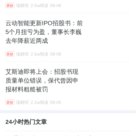
瑞财经
2.5w阅读
08-06
原创
云动智能更新IPO招股书：前
5个月扭亏为盈，董事长李巍
去年降薪近两成
瑞财经
2.5w阅读
08-06
原创
艾斯迪即将上会：招股书现
质量单位错误，保代曾因申
报材料粗糙被罚
瑞财经
2.2w阅读
08-05
原创
24小时热门文章