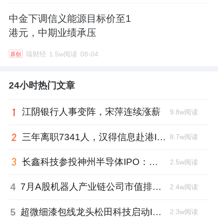
中金下调信义能源目标价至1
港元，中期业绩承压
瑞财经
1.5w阅读
08-04
原创
24小时热门文章
江阴银行人事变阵，宋萍连续涨薪
9.8w阅读
三年离职7341人，汉得信息赴港IPO前欠缴社保1.55亿元
8.7w阅读
长鑫科技参投神州半导体IPO：朱培文、陈觉晓变现2.6亿，董秘和保荐人有旧
2.5w阅读
4
7月A股机器人产业链公司市值排行：大族激光跌去四成，奥比中光跻身前三
2.4w阅读
5
超微细漆包线龙头松田科技启动IPO：东方证券辅导，君联资本加持
2.3w阅读