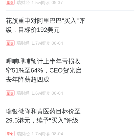
瑞财经
1.5w阅读
09:37
原创
花旗重申对阿里巴巴“买入”评
级，目标价192美元
瑞财经
1.7w阅读
08-04
原创
呷哺呷哺预计上半年亏损收
窄51%至64%，CEO贺光启
去年降薪超四成
瑞财经
1.6w阅读
08-04
原创
瑞银微降和黄医药目标价至
29.5港元，续予“买入”评级
瑞财经
1.7w阅读
08-04
原创