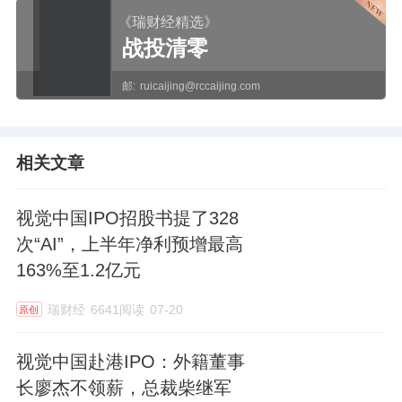
《瑞财经精选》
战投清零
邮:
ruicaijing@rccaijing.com
相关文章
视觉中国IPO招股书提了328
次“AI”，上半年净利预增最高
163%至1.2亿元
瑞财经
6641阅读
07-20
原创
视觉中国赴港IPO：外籍董事
长廖杰不领薪，总裁柴继军