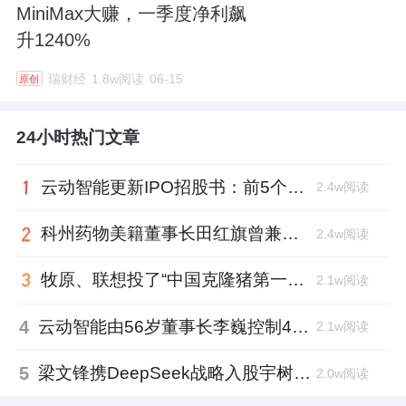
MiniMax大赚，一季度净利飙
升1240%
瑞财经
1.8w阅读
06-15
原创
24小时热门文章
云动智能更新IPO招股书：前5个月扭亏为盈，董事长李巍去年降薪近两成
2.4w阅读
科州药物美籍董事长田红旗曾兼职放射所，被问询核心技术是否清晰
2.4w阅读
牧原、联想投了“中国克隆猪第一人”，中科奥格完成超2亿元A3轮融资
2.1w阅读
4
云动智能由56岁董事长李巍控制48%投票权，曾任国家级创新中心首席科学家
2.1w阅读
5
梁文锋携DeepSeek战略入股宇树科技，斥资1.4亿锁定3年
2.0w阅读