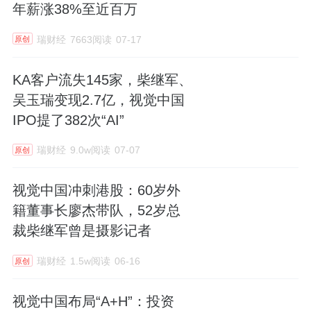
年薪涨38%至近百万
瑞财经
7663阅读
07-17
原创
KA客户流失145家，柴继军、
吴玉瑞变现2.7亿，视觉中国
IPO提了382次“AI”
瑞财经
9.0w阅读
07-07
原创
视觉中国冲刺港股：60岁外
籍董事长廖杰带队，52岁总
裁柴继军曾是摄影记者
瑞财经
1.5w阅读
06-16
原创
视觉中国布局“A+H”：投资