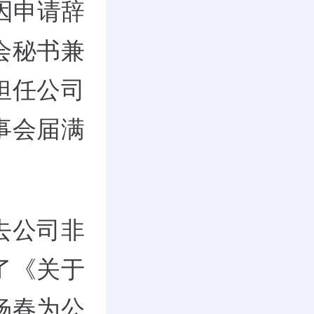
原因申请辞
会秘书兼
担任公司
事会届满
去公司非
了《关于
杨春为公