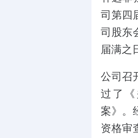
司第四
司股东
届满之
公司召
过了《
案》。
资格审