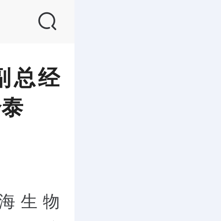
副总经
合泰
正海生物