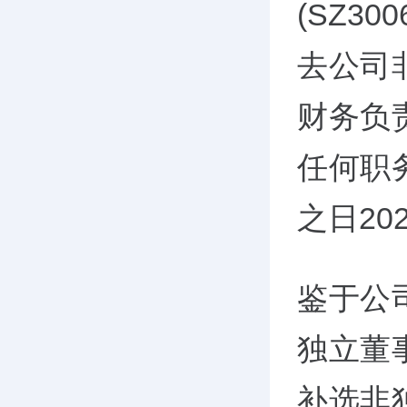
(SZ3
去公司
财务负
任何职
之日20
鉴于公
独立董
补选非