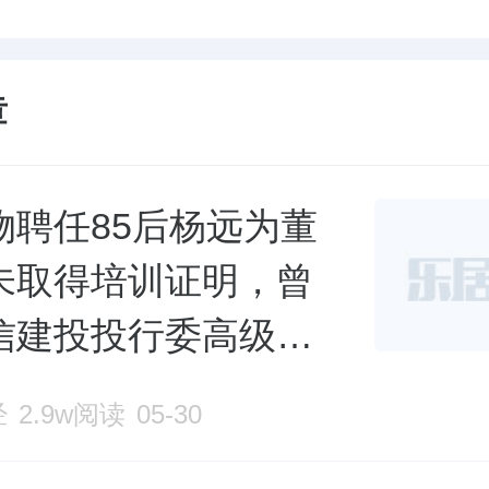
章
物聘任85后杨远为董
未取得培训证明，曾
信建投投行委高级经
经
2.9w阅读
05-30