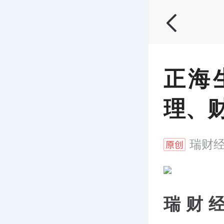
正海
理、
瑞财
瑞财