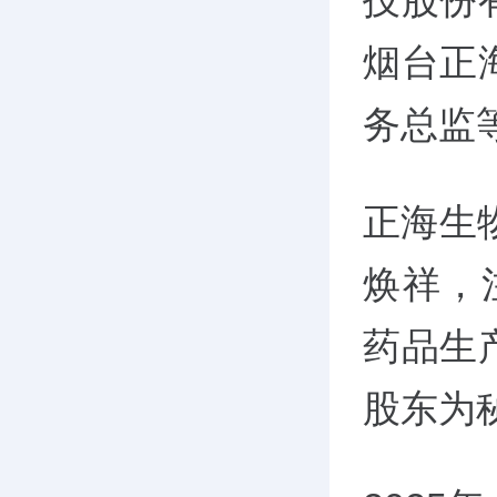
技股份
烟台正
务总监
正海生物
焕祥，
药品生
股东为秘