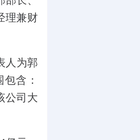
部部长、
经理兼财
代表人为郭
围包含：
该公司大