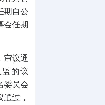
任期自公
事会任期
，审议通
总监的议
名委员会
议通过，