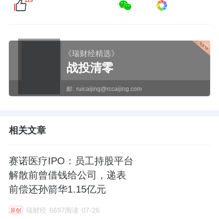
《瑞财经精选》
战投清零
邮:
ruicaijing@rccaijing.com
相关文章
赛诺医疗IPO：员工持股平台
解散前曾借钱给公司，递表
前偿还孙箭华1.15亿元
瑞财经
6697阅读
07-26
原创