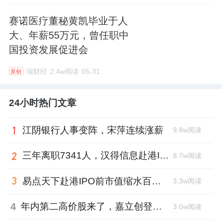
赛诺医疗董秘黄凯毕业于人
大、年薪55万元，曾任职中
国投资发展促进会
瑞财经
2.4w阅读
05-31
原创
24小时热门文章
江阴银行人事变阵，宋萍连续涨薪
9.8w阅读
三年离职7341人，汉得信息赴港IPO前欠缴社保1.55亿元
8.7w阅读
易点天下赴港IPO前市值缩水百亿，邹小武和创业伙伴收割了10亿
3.3w阅读
4
年内第二高价股来了，嘉立创登陆深交所开盘涨超177%、总市值1300亿元
3.0w阅读