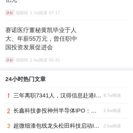
瑞财经
1.7w阅读
07-17
原创
赛诺医疗董秘黄凯毕业于人
大、年薪55万元，曾任职中
国投资发展促进会
瑞财经
2.4w阅读
05-31
原创
24小时热门文章
三年离职7341人，汉得信息赴港IPO前欠缴社保1.55亿元
8.7w阅读
长鑫科技参投神州半导体IPO：朱培文、陈觉晓变现2.6亿，董秘和保荐人有旧
2.6w阅读
超微细漆包线龙头松田科技启动IPO：东方证券辅导，君联资本加持
2.5w阅读