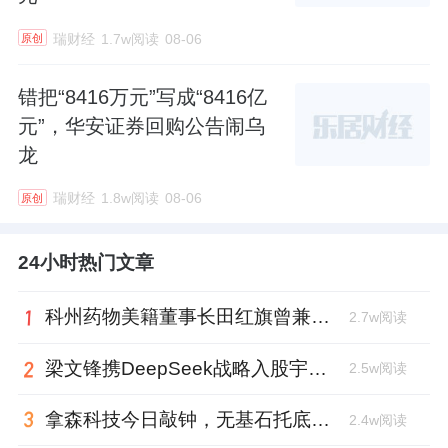
瑞财经
1.7w阅读
08-06
原创
错把“8416万元”写成“8416亿
元”，华安证券回购公告闹乌
龙
瑞财经
1.8w阅读
08-06
原创
24小时热门文章
科州药物美籍董事长田红旗曾兼职放射所，被问询核心技术是否清晰
2.7w阅读
梁文锋携DeepSeek战略入股宇树科技，斥资1.4亿锁定3年
2.5w阅读
拿森科技今日敲钟，无基石托底，上市市值超百亿
2.4w阅读