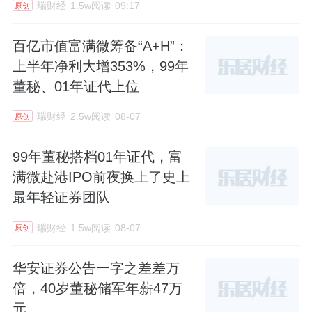
瑞财经
1.5w阅读
09:17
原创
百亿市值富满微筹备“A+H”：
上半年净利大增353%，99年
董秘、01年证代上位
瑞财经
2.5w阅读
08-07
原创
99年董秘搭档01年证代，富
满微赴港IPO前夜换上了史上
最年轻证券团队
瑞财经
1.5w阅读
08-07
原创
华安证券公告一字之差差万
倍，40岁董秘储军年薪47万
元