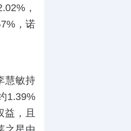
.02%，
57%，诺
李慧敏持
1.39%
权益，且
莱之星由