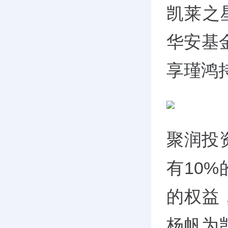
凯莱之星
华安基金
享瑾鸿持
聚润投
有10%
的权益
杨帆为