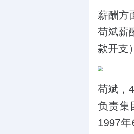
薪酬方面
苟斌薪
款开支）
苟斌，
负责集
1997