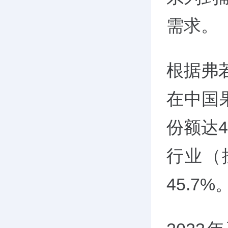
需求。
根据弗
在中国
份额达
行业（
45.7%