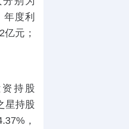
入分别为
元；年度利
82亿元；
。
投资持股
旋之星持股
.37%，