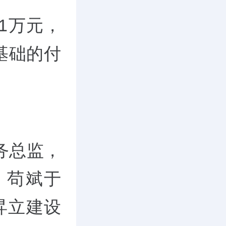
.1万元，
基础的付
务总监，
，苟斌于
庆昇立建设