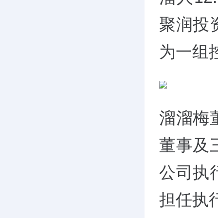
聚润投
为一组
溜溜梅
董事及
公司执
担任执