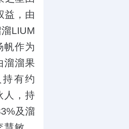
权益，由
溜LIUM
杨帆作为
由溜溜果
人持有约
伙人，持
33%及溜
李慧敏、