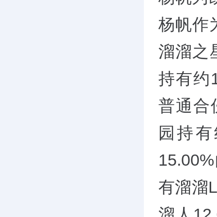
杨帆作
溜溜之星
持有约
普通合
园持有
15.
有溜溜L
溜人1