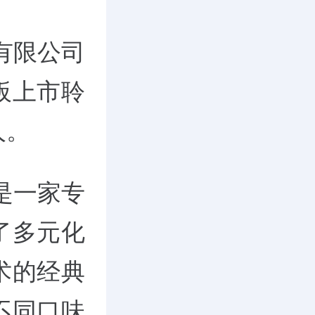
有限公司
板上市聆
人。
是一家专
了多元化
术的经典
不同口味