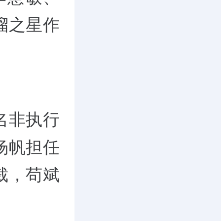
溜之星作
名非执行
杨帆担任
裁，苟斌