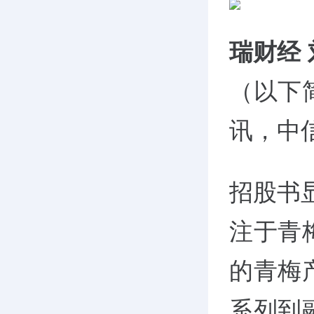
瑞财经
（以下
讯，中
招股书
注于青
的青梅
系列到