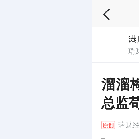
港
瑞
溜溜
总监苟
瑞财