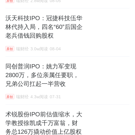
瑞财经
2.8w阅读
08-05
原创
沃天科技IPO：冠捷科技伍华
林代持入局，四名“60”后国企
老兵借钱回购股权
瑞财经
3.0w阅读
08-04
原创
同创普润IPO：姚力军变现
2800万，多位亲属任要职，
兄弟公司扛起一半营收
瑞财经
4.3w阅读
07-31
原创
术锐股份IPO前估值缩水，大
学教授徐凯成千万富翁，财
务总126万撬动价值上亿股权