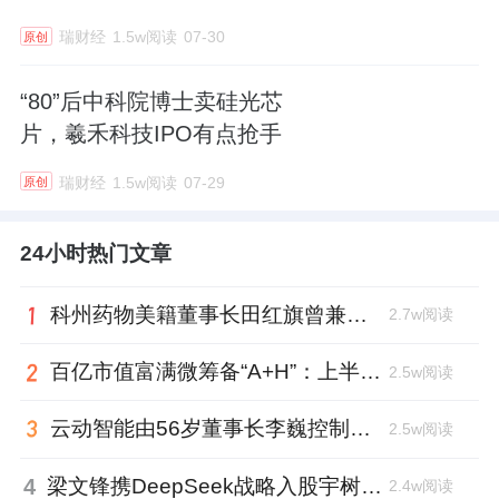
瑞财经
1.5w阅读
07-30
原创
“80”后中科院博士卖硅光芯
片，羲禾科技IPO有点抢手
瑞财经
1.5w阅读
07-29
原创
24小时热门文章
科州药物美籍董事长田红旗曾兼职放射所，被问询核心技术是否清晰
2.7w阅读
百亿市值富满微筹备“A+H”：上半年净利大增353%，99年董秘、01年证代上位
2.5w阅读
云动智能由56岁董事长李巍控制48%投票权，曾任国家级创新中心首席科学家
2.5w阅读
4
梁文锋携DeepSeek战略入股宇树科技，斥资1.4亿锁定3年
2.4w阅读