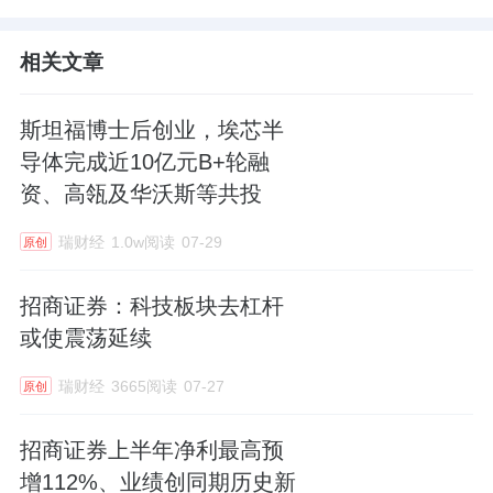
相关文章
斯坦福博士后创业，埃芯半
导体完成近10亿元B+轮融
资、高瓴及华沃斯等共投
瑞财经
1.0w阅读
07-29
原创
招商证券：科技板块去杠杆
或使震荡延续
瑞财经
3665阅读
07-27
原创
招商证券上半年净利最高预
增112%、业绩创同期历史新