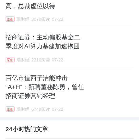
高，总裁虚位以待
瑞财经
3078阅读
07-22
原创
招商证券：主动偏股基金二
季度对AI算力基建加速抱团
瑞财经
2316阅读
07-22
原创
百亿市值西子洁能冲击
“A+H”：新聘董秘陈勇，曾任
招商证券营销经理
瑞财经
6748阅读
07-22
原创
24小时热门文章