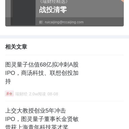
《瑞财经精选》
战投清零
邮:
ruicaijing@rccaijing.com
相关文章
图灵量子估值68亿拟冲刺A股
IPO，商汤科技、联想创投加
持
瑞财经
2.0w阅读
08-08
原创
上交大教授创业5年冲击
IPO，图灵量子董事长金贤敏
曾获上海青年科技英才奖