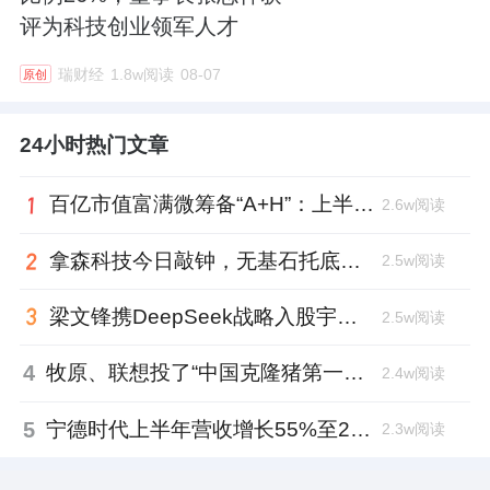
评为科技创业领军人才
瑞财经
1.8w阅读
08-07
原创
24小时热门文章
百亿市值富满微筹备“A+H”：上半年净利大增353%，99年董秘、01年证代上位
2.6w阅读
拿森科技今日敲钟，无基石托底，上市市值超百亿
2.5w阅读
梁文锋携DeepSeek战略入股宇树科技，斥资1.4亿锁定3年
2.5w阅读
4
牧原、联想投了“中国克隆猪第一人”，中科奥格完成超2亿元A3轮融资
2.4w阅读
5
宁德时代上半年营收增长55%至2769亿元、日赚超2亿，中期分红近62亿元
2.3w阅读