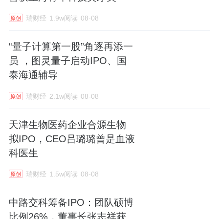
瑞财经
1.9w阅读
08-08
原创
“量子计算第一股”角逐再添一
员 ，图灵量子启动IPO、国
泰海通辅导
瑞财经
2.1w阅读
08-08
原创
天津生物医药企业合源生物
拟IPO，CEO吕璐璐曾是血液
科医生
瑞财经
1.5w阅读
08-08
原创
中路交科筹备IPO：团队硕博
比例26%，董事长张志祥获