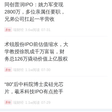
同创普润IPO：姚力军变现
2800万，多位亲属任要职，
兄弟公司扛起一半营收
瑞财经
3.6w阅读
07-31
原创
术锐股份IPO前估值缩水，大
学教授徐凯成千万富翁，财
务总126万撬动价值上亿股权
瑞财经
1.1w阅读
07-30
原创
“80”后中科院博士卖硅光芯
片，羲禾科技IPO有点抢手
瑞财经
1.1w阅读
07-29
原创