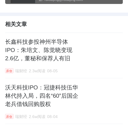
相关文章
长鑫科技参投神州半导体
IPO：朱培文、陈觉晓变现
2.6亿，董秘和保荐人有旧
瑞财经
2.3w阅读
08-05
原创
沃天科技IPO：冠捷科技伍华
林代持入局，四名“60”后国企
老兵借钱回购股权
瑞财经
2.6w阅读
08-04
原创