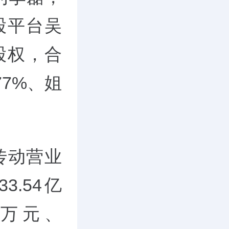
股平台吴
股权，合
77%、姐
控传动营业
3.54亿
8万元、