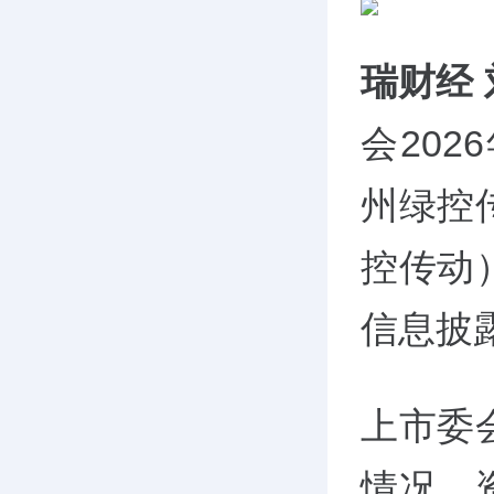
瑞财经
会20
州绿控
控传动
信息披
上市委
情况、