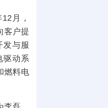
12月，
向客户提
开发与服
电驱动系
和燃料电
为李磊，