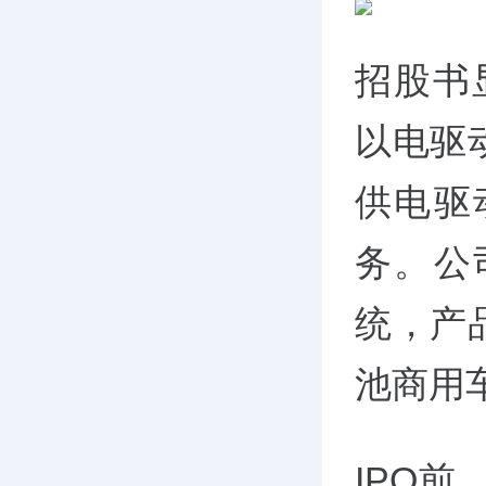
招股书
以电驱
供电驱
务。公
统，产
池商用
IPO