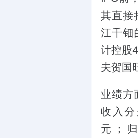
其直接
江千钿
计控股4
夫贺国旺
业绩方面
收入分别
元；归