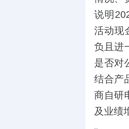
说明20
活动现金
负且进
是否对
结合产
商自研
及业绩