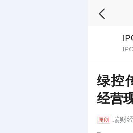
I
I
绿控
经营
瑞财