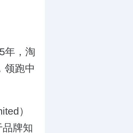
5年，淘
额，领跑中
ited）
于品牌知