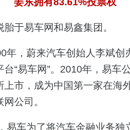
姜东拥有83.61%投票权
脱胎于易车网和易鑫集团。
000年，蔚来汽车创始人李斌创
台“易车网”。2010年，易车
所上市，成为中国第一家在海
联网公司。
4年，易车为了将汽车金融业务独