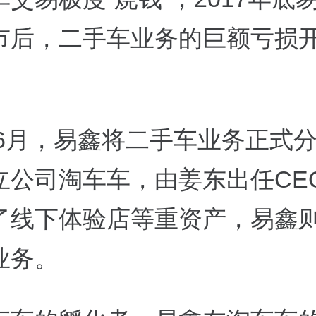
市后，二手车业务的巨额亏损
8年6月，易鑫将二手车业务正式
立公司淘车车，由姜东出任CE
了线下体验店等重资产，易鑫
业务。