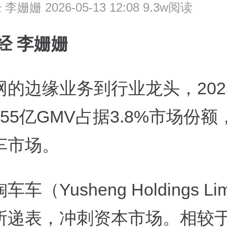
经
李姗姗 2026-05-13 12:08 9.3w阅读
经 李姗姗
网的边缘业务到行业龙头，202
55亿GMV占据3.8%市场份
车市场。
车（Yusheng Holdings Lim
所递表，冲刺资本市场。相较