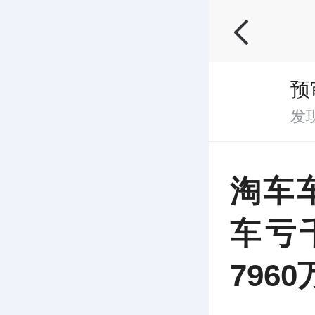
预
发
淘车
车亏
796