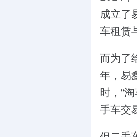
成立了
车租赁
而为了
年，易
时，“
手车交
但二手车