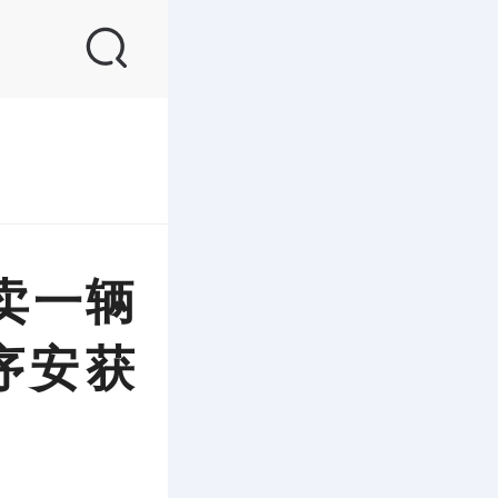
卖一辆
序安获