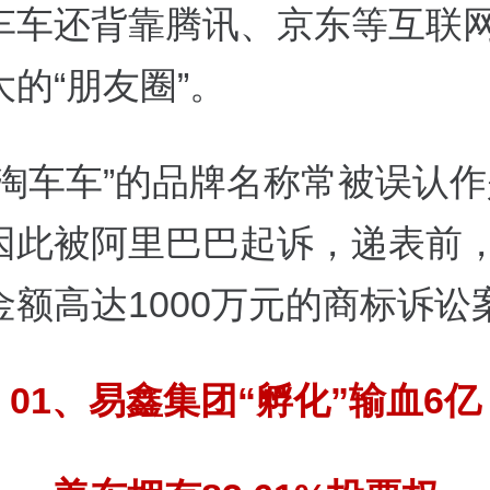
车车还背靠腾讯、京东等互联
的“朋友圈”。
“淘车车”的品牌名称常被误认
因此被阿里巴巴起诉，递表前
金额高达1000万元的商标诉讼
01、易鑫集团“孵化”输血6亿