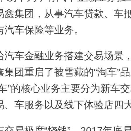
易鑫集团，从事汽车贷款、车
与汽车保险等业务。
给汽车金融业务搭建交易场景，2
鑫集团重启了被雪藏的“淘车”
淘车”的核心业务主要分为新车
易、车服务以及线下体验店四
交易极度“烧钱”，2017年底