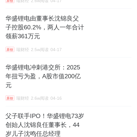
瑞财经
2.6w阅读
04-17
原创
华盛锂电由董事长沈锦良父
子控股60.2%，两人一年合计
领薪361万元
瑞财经
2.5w阅读
04-17
原创
华盛锂电冲刺港交所：2025
年扭亏为盈，A股市值200亿
元
瑞财经
2.6w阅读
04-16
原创
父子联手IPO！华盛锂电73岁
创始人沈锦良任董事长，44
岁儿子沈鸣任总经理