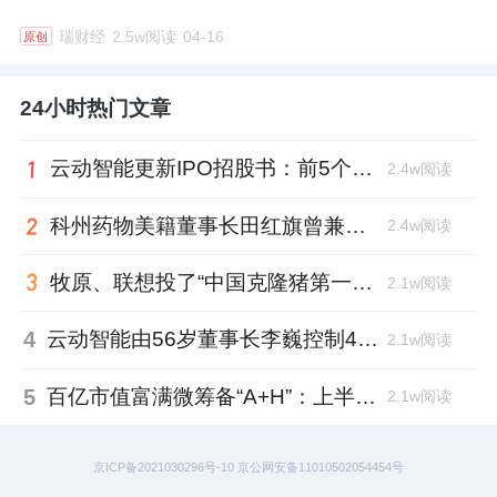
瑞财经
2.5w阅读
04-16
原创
24小时热门文章
云动智能更新IPO招股书：前5个月扭亏为盈，董事长李巍去年降薪近两成
2.4w阅读
科州药物美籍董事长田红旗曾兼职放射所，被问询核心技术是否清晰
2.4w阅读
牧原、联想投了“中国克隆猪第一人”，中科奥格完成超2亿元A3轮融资
2.1w阅读
4
云动智能由56岁董事长李巍控制48%投票权，曾任国家级创新中心首席科学家
2.1w阅读
5
百亿市值富满微筹备“A+H”：上半年净利大增353%，99年董秘、01年证代上位
2.1w阅读
京ICP备2021030296号-10 京公网安备11010502054454号