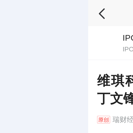
I
I
维琪
丁文
瑞财