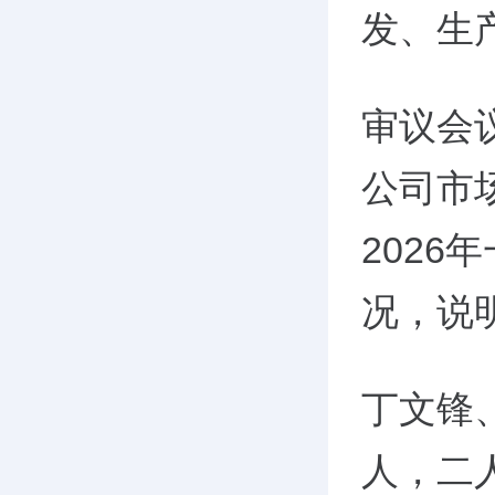
发、生
审议会
公司市
202
况，说
丁文锋
人，二人