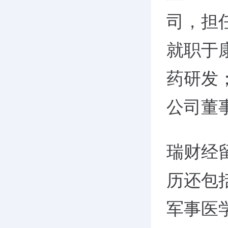
司，担任
就职于
药研发；
公司董
瑞财经
历还包括
军事医