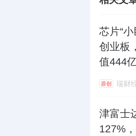
芯片“小
创业板
值444
瑞财
原创
津富士
127