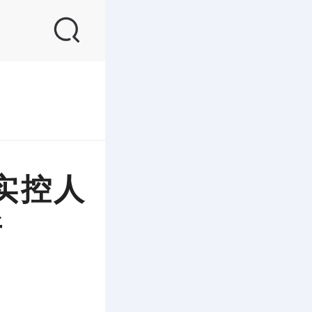
实控人
所