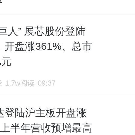
巨人” 展芯股份登陆
，开盘涨361%、总市
亿元
经
1.7w阅读
09:37
达登陆沪主板开盘涨
%，上半年营收预增最高