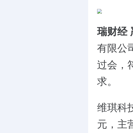
瑞财经
有限公
过会，
求。
维琪科技
元，主