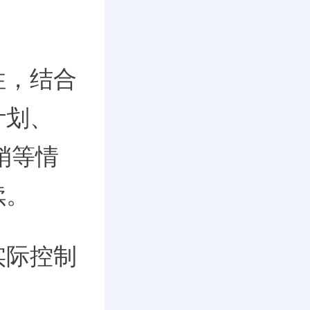
性，结合
计划、
销等情
续。
实际控制
。