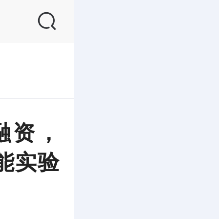
融资，
能实验