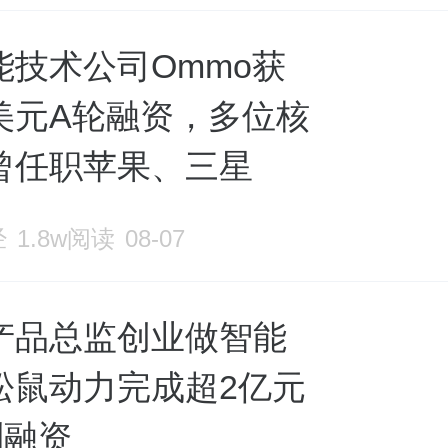
能技术公司Ommo获
美元A轮融资，多位核
曾任职苹果、三星
经
1.8w阅读
08-07
产品总监创业做智能
松鼠动力完成超2亿元
列融资