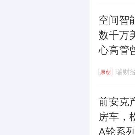
空间智
数千万
心高管
瑞财
原创
前安克
房车，
A轮系