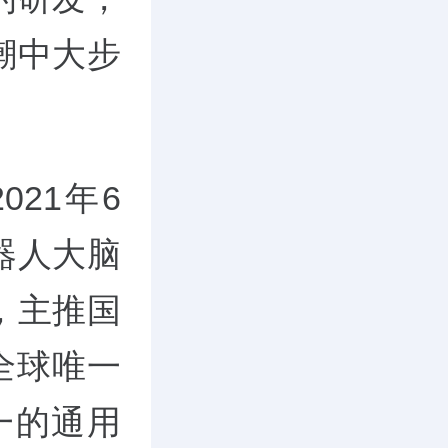
潮中大步
21年6
器人大脑
，主推国
全球唯一
唯一的通用