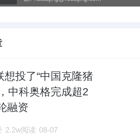
章
联想投了“中国克隆猪
”，中科奥格完成超2
3轮融资
经
2.2w阅读
08-07