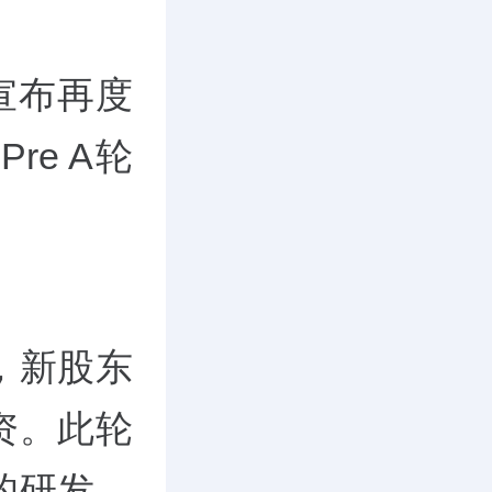
宣布再度
re A轮
，新股东
资。此轮
的研发，