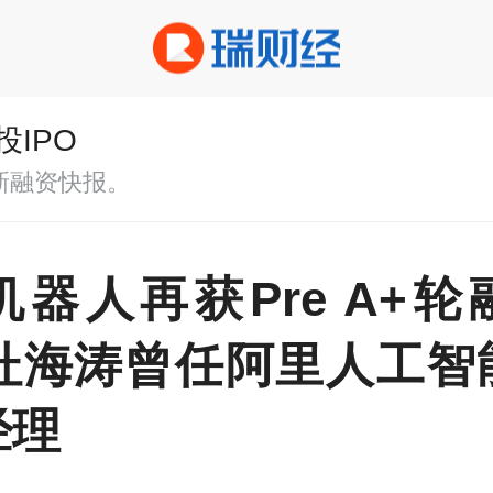
投IPO
新融资快报。
机器人再获Pre A+轮
O杜海涛曾任阿里人工智
经理