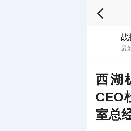
战
最
西湖
CE
室总