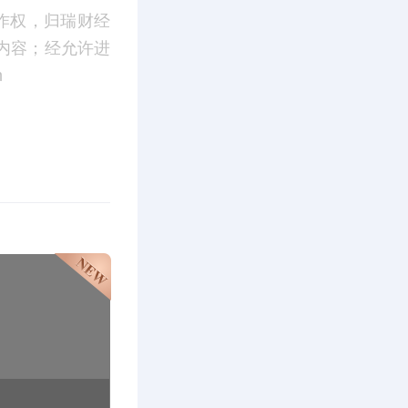
作权，归瑞财经
内容；经允许进
m