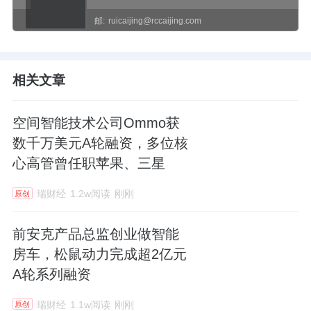
邮:
ruicaijing@rccaijing.com
相关文章
空间智能技术公司Ommo获
数千万美元A轮融资，多位核
心高管曾任职苹果、三星
瑞财经
1.2w阅读
刚刚
原创
前安克产品总监创业做智能
房车，松鼠动力完成超2亿元
A轮系列融资
瑞财经
1.1w阅读
刚刚
原创