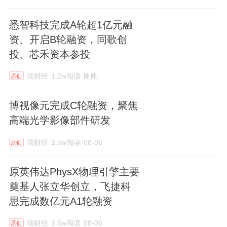
悉智科技完成A轮超1亿元融
资、开启B轮融资，同歌创
投、芯禾资本参投
瑞财经
1.2w阅读
刚刚
原创
博视像元完成C轮融资，聚焦
高端光学影像部件研发
瑞财经
1.5w阅读
08-06
原创
原英伟达PhysX物理引擎主要
奠基人张立华创立，飞捷科
思完成数亿元A1轮融资
瑞财经
1.5w阅读
08-06
原创