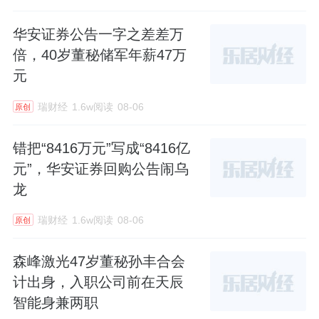
华安证券公告一字之差差万
倍，40岁董秘储军年薪47万
元
瑞财经
1.6w阅读
08-06
原创
错把“8416万元”写成“8416亿
元”，华安证券回购公告闹乌
龙
瑞财经
1.6w阅读
08-06
原创
森峰激光47岁董秘孙丰合会
计出身，入职公司前在天辰
智能身兼两职