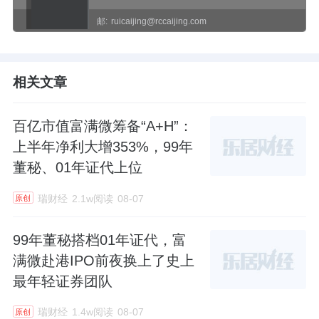
邮:
ruicaijing@rccaijing.com
相关文章
百亿市值富满微筹备“A+H”：
上半年净利大增353%，99年
董秘、01年证代上位
瑞财经
2.1w阅读
08-07
原创
99年董秘搭档01年证代，富
满微赴港IPO前夜换上了史上
最年轻证券团队
瑞财经
1.4w阅读
08-07
原创