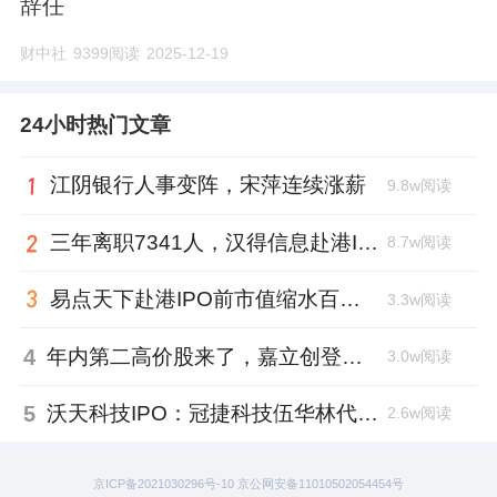
辞任
财中社
9399阅读
2025-12-19
24小时热门文章
江阴银行人事变阵，宋萍连续涨薪
9.8w阅读
三年离职7341人，汉得信息赴港IPO前欠缴社保1.55亿元
8.7w阅读
易点天下赴港IPO前市值缩水百亿，邹小武和创业伙伴收割了10亿
3.3w阅读
4
年内第二高价股来了，嘉立创登陆深交所开盘涨超177%、总市值1300亿元
3.0w阅读
5
沃天科技IPO：冠捷科技伍华林代持入局，四名“60”后国企老兵借钱回购股权
2.6w阅读
京ICP备2021030296号-10 京公网安备11010502054454号