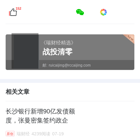
152
《瑞财经精选》
战投清零
邮:
ruicaijing@rccaijing.com
相关文章
长沙银行新增90亿发债额
度，张曼密集签约政企
瑞财经
4239阅读
07-19
原创