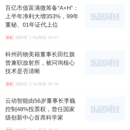
百亿市值富满微筹备“A+H”：
上半年净利大增353%，99年
董秘、01年证代上位
瑞财经
1.9w阅读
08-07
原创
科州药物美籍董事长田红旗
曾兼职放射所，被问询核心
技术是否清晰
瑞财经
2.3w阅读
08-06
原创
云动智能由56岁董事长李巍
控制48%投票权，曾任国家
级创新中心首席科学家