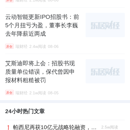
瑞财经
2.1w阅读
08-06
原创
云动智能更新IPO招股书：前
5个月扭亏为盈，董事长李巍
去年降薪近两成
瑞财经
2.4w阅读
08-06
原创
艾斯迪即将上会：招股书现
质量单位错误，保代曾因申
报材料粗糙被罚
瑞财经
2.1w阅读
08-05
原创
24小时热门文章
帕西尼再获10亿元战略轮融资，注册地从深圳迁至北京
2.5w阅读