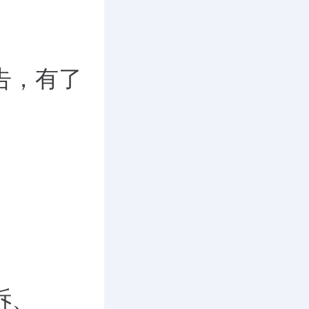
告，有了
。
诉、