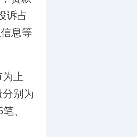
务投诉占
融信息等
市为上
量分别为
05笔、