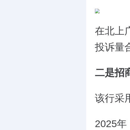
在北上
投诉量
二是招
该行采
202