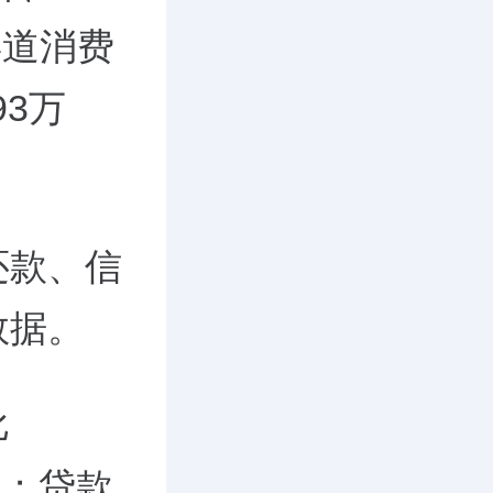
渠道消费
93万
还款、信
数据。
比
%；贷款