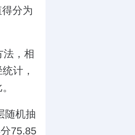
值得分为
方法，相
径统计，
比。
层随机抽
75.85