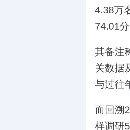
4.3
74.01
其备注
关数据
与过往
而回溯
样调研5