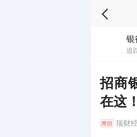
银
追
招商
在这
瑞财