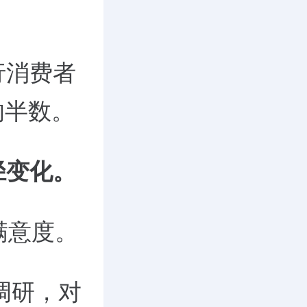
行消费者
的半数。
径变化。
满意度。
调研，对