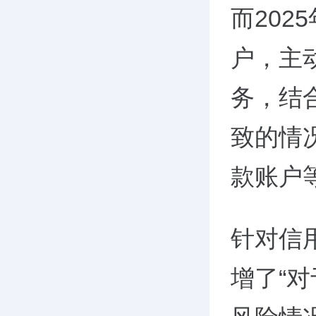
而202
户，主
务，结
致的情
款账户
针对信
增了“