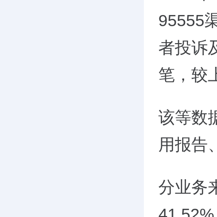
955
者投诉及
笔，较上
该等数
用报告
分业务
41.5