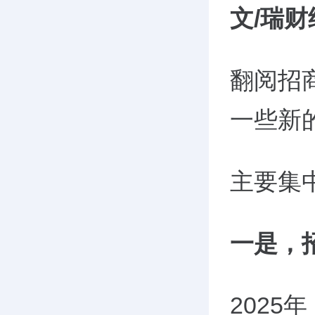
文/瑞财
翻阅招
一些新
主要集
一是，
202