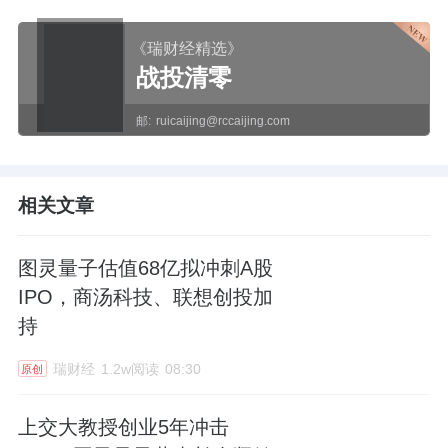
《瑞财经精选》
战投清零
邮:
ruicaijing@rccaijing.com
相关文章
图灵量子估值68亿拟冲刺A股
IPO，商汤科技、联想创投加
持
瑞财经
1.2w阅读
08:30
原创
上交大教授创业5年冲击