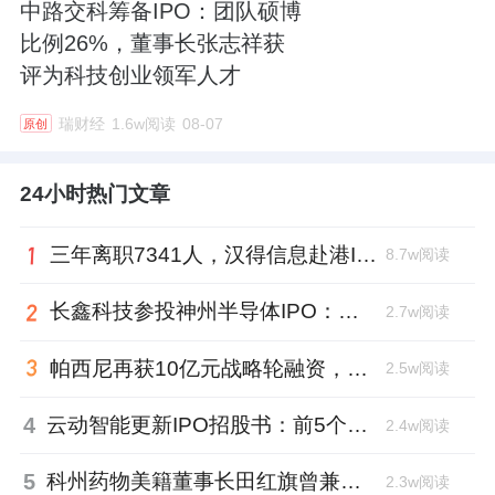
中路交科筹备IPO：团队硕博
比例26%，董事长张志祥获
评为科技创业领军人才
瑞财经
1.6w阅读
08-07
原创
24小时热门文章
三年离职7341人，汉得信息赴港IPO前欠缴社保1.55亿元
8.7w阅读
长鑫科技参投神州半导体IPO：朱培文、陈觉晓变现2.6亿，董秘和保荐人有旧
2.7w阅读
帕西尼再获10亿元战略轮融资，注册地从深圳迁至北京
2.5w阅读
4
云动智能更新IPO招股书：前5个月扭亏为盈，董事长李巍去年降薪近两成
2.4w阅读
5
科州药物美籍董事长田红旗曾兼职放射所，被问询核心技术是否清晰
2.3w阅读