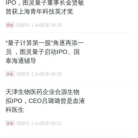
IPO，图灵量子董事长金贤敏
曾获上海青年科技英才奖
瑞财经
1.4w阅读
08:30
原创
“量子计算第一股”角逐再添一
员 ，图灵量子启动IPO、国
泰海通辅导
瑞财经
1.2w阅读
08:29
原创
天津生物医药企业合源生物
拟IPO，CEO吕璐璐曾是血液
科医生
瑞财经
1.1w阅读
06:11
原创