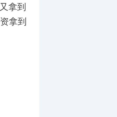
又拿到
融资拿到