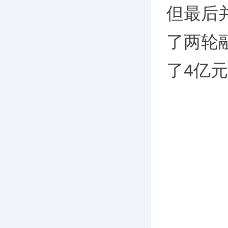
但最后
了两轮
了4亿