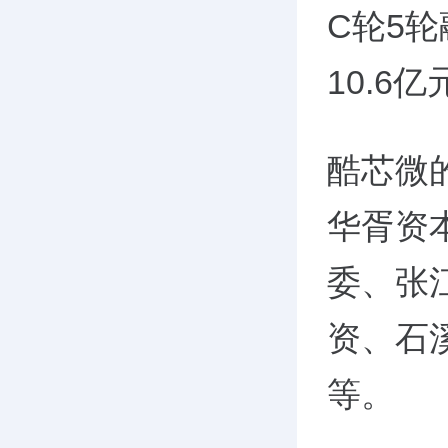
C轮5轮
10.6
酷芯微的
华胥资
委、张
资、石溪
等。