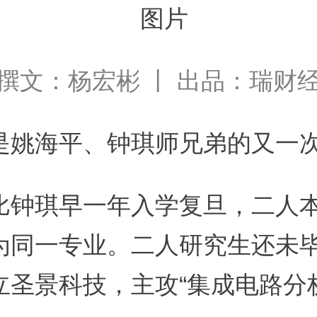
撰文：杨宏彬 丨 出品：瑞财
是姚海平、钟琪师兄弟的又一
比钟琪早一年入学复旦，二人
为同一专业。二人研究生还未
立圣景科技，主攻“集成电路分