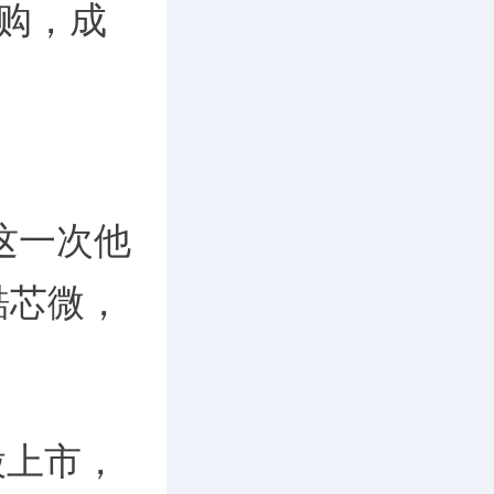
并购，成
这一次他
酷芯微，
股上市，