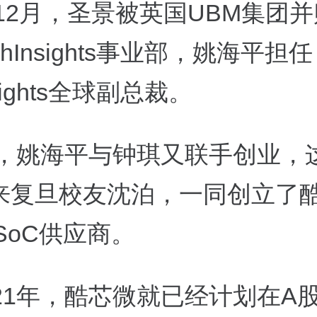
年12月，圣景被英国UBM集团
chInsights事业部，姚海平担任
nsights全球副总裁。
1年，姚海平与钟琪又联手创业，
来复旦校友沈泊，一同创立了
 SoC供应商。
021年，酷芯微就已经计划在A