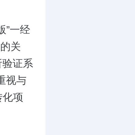
版”一经
商的关
析验证系
重视与
转化项
。