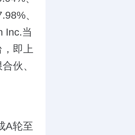
7.98%、
Inc.当
台，即上
限合伙、
完成A轮至