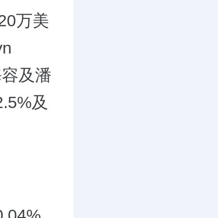
20万美
yn
海容及潘
.5%及
0.04%、