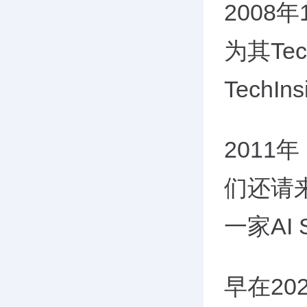
2008
为其Te
TechI
201
们还请
一家AI
早在2