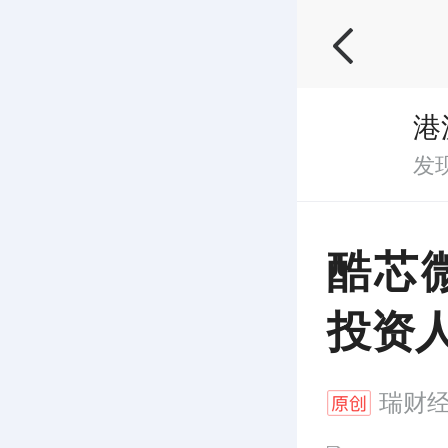
港
发
酷芯
投资
瑞财