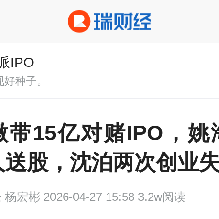
派IPO
现好种子。
微带15亿对赌IPO，姚
人送股，沈泊两次创业
经
杨宏彬 2026-04-27 15:58 3.2w阅读