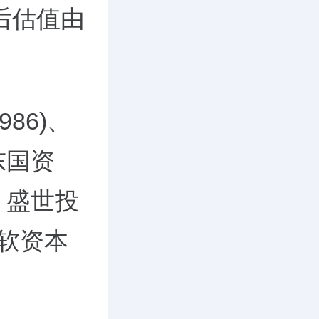
后估值由
86)、
东国资
、盛世投
华软资本