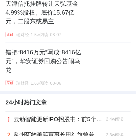
天津信托挂牌转让天弘基金
4.99%股权、底价15.67亿
元，二股东或易主
瑞财经
1.5w阅读
08-07
原创
错把“8416万元”写成“8416亿
元”，华安证券回购公告闹乌
龙
瑞财经
1.6w阅读
08-06
原创
24小时热门文章
云动智能更新IPO招股书：前5个月扭亏为盈，董事长李巍去年降薪近两成
2.4w阅读
科州药物美籍董事长田红旗曾兼职放射所，被问询核心技术是否清晰
2.3w阅读