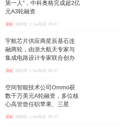
第一人”，中科奥格完成超2亿
元A3轮融资
瑞财经
2.1w阅读
08-07
原创
宇航芯片供应商星辰基石连
融两轮，由浙大航天专家与
集成电路设计专家联合创办
瑞财经
1.8w阅读
08-07
原创
空间智能技术公司Ommo获
数千万美元A轮融资，多位核
心高管曾任职苹果、三星
瑞财经
1.8w阅读
08-07
原创