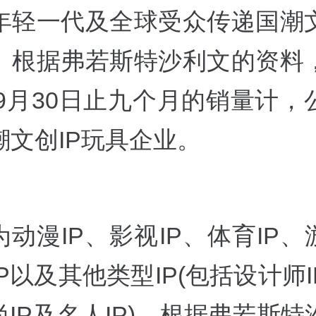
年轻一代及全球受众传递国潮
。根据弗若斯特沙利文的资料
年9月30日止九个月的销量计
潮文创IP玩具企业。
为动漫IP、影视IP、体育IP、
P以及其他类型IP(包括设计师
尚IP及名人IP)。根据弗若斯