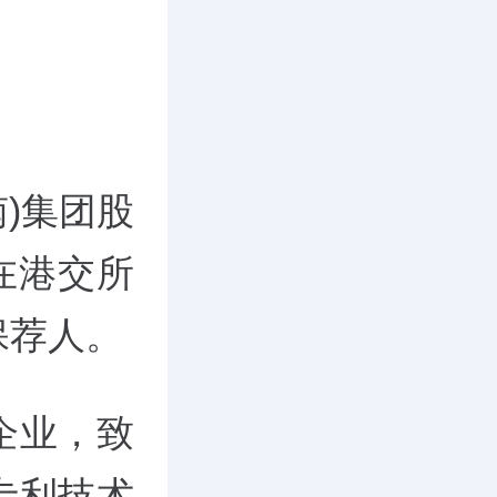
南)集团股
在港交所
保荐人。
企业，致
专利技术