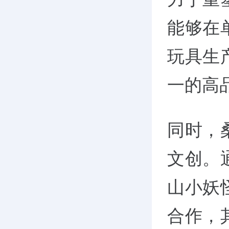
能够在
玩具生
一的高
同时，
文创。
山小妖
合作，