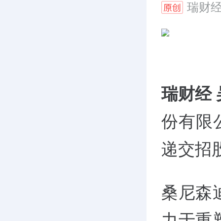
瑞财
瑞财经
份有限
递交招
桑尼森
力于重