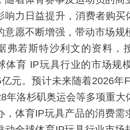
影响力日益提升，消费者购买体
的意愿不断增强，带动市场规
据弗若斯特沙利文的资料，
体育 IP玩具行业的市场规模
5亿元。预计未来随着2026年F
028年洛杉矶奥运会等多项重大
办，体育IP玩具产品的消费需
推动全球体育IP玩具行业市场