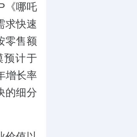
P《哪吒
需求快速
按零售额
模预计于
合年增长率
快的细分
业价值以