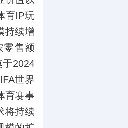
育IP玩
模持续增
按零售额
于2024
IFA世界
体育赛事
求将持续
规模的扩