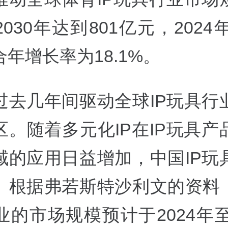
030年达到801亿元，2024年
年增长率为18.1%。
过去几年间驱动全球IP玩具行
区。随着多元化IP在IP玩具产
域的应用日益增加，中国IP玩
。根据弗若斯特沙利文的资料，
的市场规模预计于2024年至