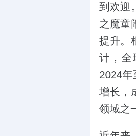
到欢迎
之魔童
提升。
计，全
2024
增长，
领域之
近年来