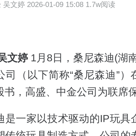
经
吴文婷 2026-01-09 15:08 1.7w阅读
 吴文婷
1月8日，桑尼森迪(湖
公司（以下简称“桑尼森迪”）
股书，高盛、中金公司为联席
迪是一家以技术驱动的IP玩具
塑传统玩具制造方式。公司的