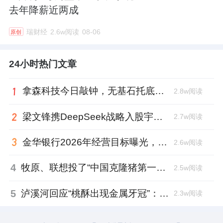
去年降薪近两成
瑞财经
2.6w阅读
08-06
原创
24小时热门文章
拿森科技今日敲钟，无基石托底，上市市值超百亿
2.8w阅读
梁文锋携DeepSeek战略入股宇树科技，斥资1.4亿锁定3年
2.7w阅读
金华银行2026年经营目标曝光，张宁忙着转让不良贷款
2.6w阅读
4
牧原、联想投了“中国克隆猪第一人”，中科奥格完成超2亿元A3轮融资
2.5w阅读
5
泸溪河回应“桃酥出现金属牙冠”：消费者已澄清，所发视频情况不属实
2.3w阅读