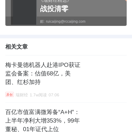
《瑞财经精选》
战投清零
邮:
ruicaijing@rccaijing.com
相关文章
梅卡曼德机器人赴港IPO获证
监会备案：估值68亿，美
团、红杉加持
瑞财经
1.7w阅读
07:06
原创
百亿市值富满微筹备“A+H”：
上半年净利大增353%，99年
董秘、01年证代上位