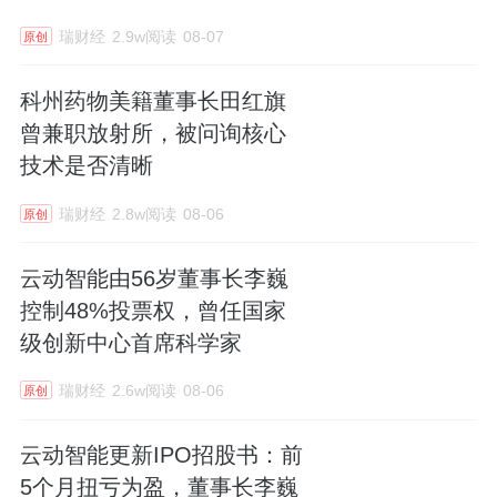
瑞财经
2.9w阅读
08-07
原创
科州药物美籍董事长田红旗
曾兼职放射所，被问询核心
技术是否清晰
瑞财经
2.8w阅读
08-06
原创
云动智能由56岁董事长李巍
控制48%投票权，曾任国家
级创新中心首席科学家
瑞财经
2.6w阅读
08-06
原创
云动智能更新IPO招股书：前
5个月扭亏为盈，董事长李巍