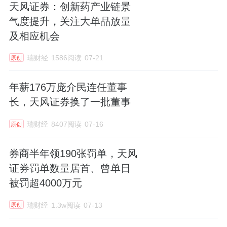
天风证券：创新药产业链景
气度提升，关注大单品放量
及相应机会
瑞财经
1586阅读
07-21
原创
年薪176万庞介民连任董事
长，天风证券换了一批董事
瑞财经
8407阅读
07-16
原创
券商半年领190张罚单，天风
证券罚单数量居首、曾单日
被罚超4000万元
瑞财经
1.3w阅读
07-13
原创