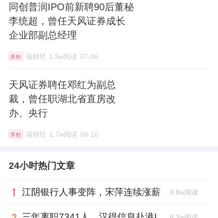
同创普润IPO前新聘90后董秘
李统超，曾任天风证券成长
企业部副总经理
瑞财经
1.5w阅读
07-06
原创
天风证券聘任邓红为副总
裁，曾任职湖北省直房改
办、央行
瑞财经
1.7w阅读
06-10
原创
24小时热门文章
江阴银行人事变阵，宋萍连续涨薪
9.8w阅读
三年离职7341人，汉得信息赴港IPO前欠缴社保1.55亿元
8.2w阅读