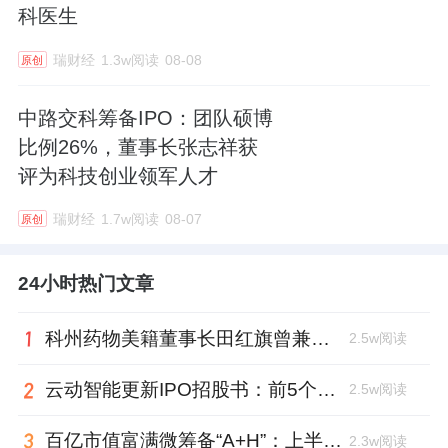
科医生
瑞财经
1.3w阅读
08-08
原创
中路交科筹备IPO：团队硕博
比例26%，董事长张志祥获
评为科技创业领军人才
瑞财经
1.7w阅读
08-07
原创
24小时热门文章
科州药物美籍董事长田红旗曾兼职放射所，被问询核心技术是否清晰
2.5w阅读
云动智能更新IPO招股书：前5个月扭亏为盈，董事长李巍去年降薪近两成
2.5w阅读
百亿市值富满微筹备“A+H”：上半年净利大增353%，99年董秘、01年证代上位
2.3w阅读