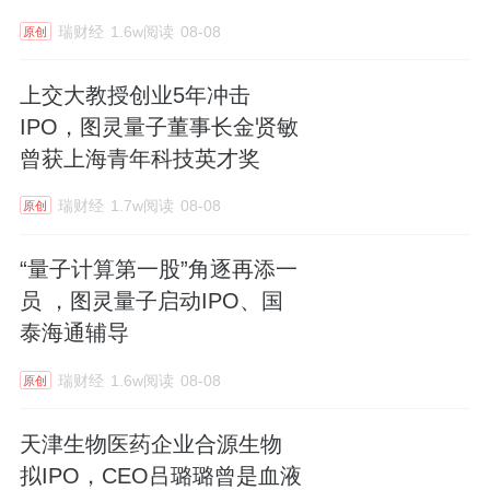
瑞财经
1.6w阅读
08-08
原创
上交大教授创业5年冲击
IPO，图灵量子董事长金贤敏
曾获上海青年科技英才奖
瑞财经
1.7w阅读
08-08
原创
“量子计算第一股”角逐再添一
员 ，图灵量子启动IPO、国
泰海通辅导
瑞财经
1.6w阅读
08-08
原创
天津生物医药企业合源生物
拟IPO，CEO吕璐璐曾是血液