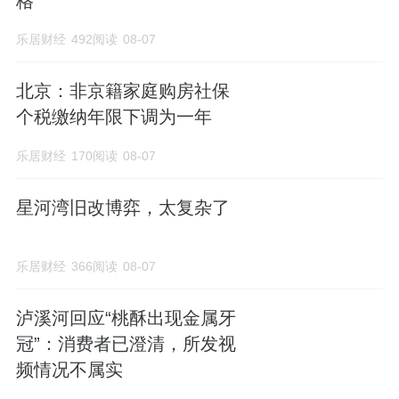
格
乐居财经
492阅读
08-07
北京：非京籍家庭购房社保
个税缴纳年限下调为一年
乐居财经
170阅读
08-07
星河湾旧改博弈，太复杂了
乐居财经
366阅读
08-07
泸溪河回应“桃酥出现金属牙
冠”：消费者已澄清，所发视
频情况不属实