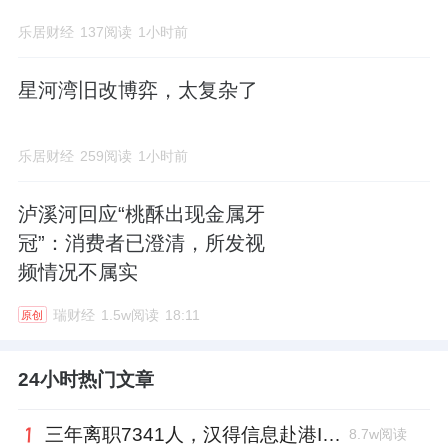
乐居财经
137阅读
1小时前
星河湾旧改博弈，太复杂了
乐居财经
259阅读
1小时前
泸溪河回应“桃酥出现金属牙
冠”：消费者已澄清，所发视
频情况不属实
瑞财经
1.5w阅读
18:11
原创
24小时热门文章
三年离职7341人，汉得信息赴港IPO前欠缴社保1.55亿元
8.7w阅读