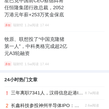
星巴克中国前CEO蔡德粦将
任恒隆集团行政总裁，2052
万港元年薪+253万奖金保底
瑞财经
1.2w阅读
17:44
原创
牧原、联想投了“中国克隆猪
第一人”，中科奥格完成超2亿
元A3轮融资
瑞财经
1.5w阅读
17:44
原创
24小时热门文章
三年离职7341人，汉得信息赴港IPO前欠缴社保1.55亿元
8.7w阅读
长鑫科技参投神州半导体IPO：朱培文、陈觉晓变现2.6亿，董秘和保荐人有旧
2.6w阅读