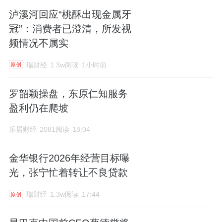
泸溪河回应“桃酥出现金属牙
冠”：消费者已澄清，所发视
频情况不属实
瑞财经
1.3w阅读
1小时前
原创
罗韶颖操盘，东原仁知服务
盈利仍在爬坡
乐居财经
2081阅读
18:04
金华银行2026年经营目标曝
光，张宁忙着转让不良贷款
瑞财经
1.3w阅读
17:44
原创