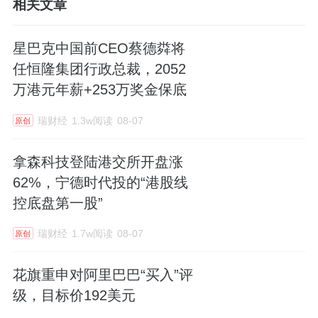
相关文章
星巴克中国前CEO蔡德粦将
任恒隆集团行政总裁，2052
万港元年薪+253万奖金保底
瑞财经
1.3w阅读
08-07
原创
拿森科技登陆港交所开盘涨
62%，宁德时代投的“港股线
控底盘第一股”
瑞财经
1.7w阅读
08-07
原创
花旗重申对阿里巴巴“买入”评
级，目标价192美元