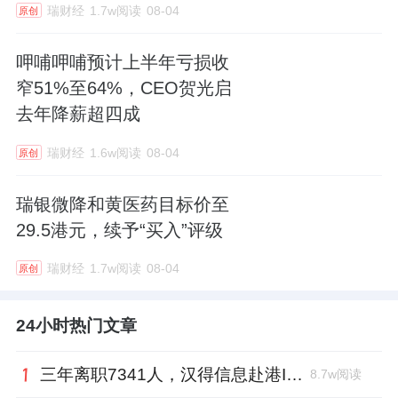
瑞财经
1.7w阅读
08-04
原创
呷哺呷哺预计上半年亏损收
窄51%至64%，CEO贺光启
去年降薪超四成
瑞财经
1.6w阅读
08-04
原创
瑞银微降和黄医药目标价至
29.5港元，续予“买入”评级
瑞财经
1.7w阅读
08-04
原创
24小时热门文章
三年离职7341人，汉得信息赴港IPO前欠缴社保1.55亿元
8.7w阅读