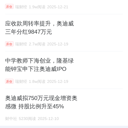
瑞财经
1.9w阅读
2025-12-21
原创
应收款周转率提升，奥迪威
三年分红9847万元
瑞财经
2.7w阅读
2025-12-19
原创
中学教师下海创业，隆基绿
能钟宝申下注奥迪威IPO
瑞财经
1.8w阅读
2025-12-19
原创
奥迪威拟750万元现金增资奥
感微 持股比例升至45%
财中社
5230阅读
2025-12-10