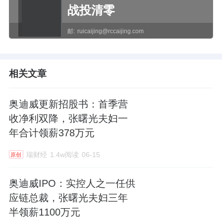
战投清零
邮:
ruicaijing@rccaijing.com
相关文章
奥迪威更新招股书：首季营
收净利双降，张曙光夫妇一
年合计领薪378万元
瑞财经
1.4w阅读
06-15
原创
奥迪威IPO：实控人之一任供
应链总裁，张曙光夫妇三年
半领薪1100万元