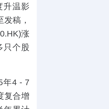
度升温影
至发稿，
0.HK)涨
等多只个股
4 - 7
度复合增