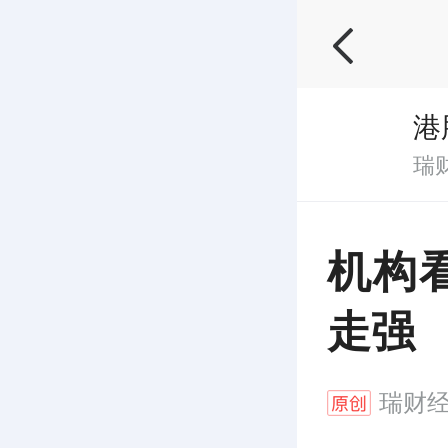
港
瑞
机构
走强
瑞财