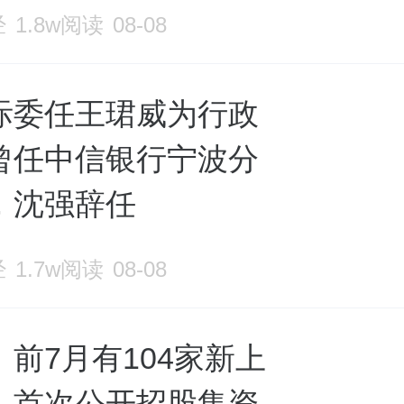
经
1.8w阅读
08-08
际委任王珺威为行政
曾任中信银行宁波分
，沈强辞任
经
1.7w阅读
08-08
前7月有104家新上
，首次公开招股集资