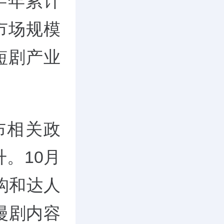
近半年累计
，市场规模
短剧产业
布相关政
。10月
构和达人
漫剧内容