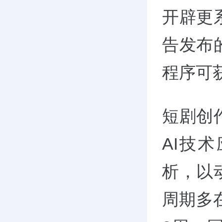
开辟更
告发布
程序可获
短剧创
AI技
析，以
周期多在