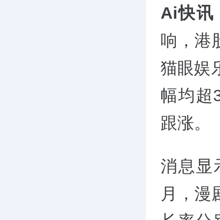
Ai快讯
响，港
猫眼娱乐(
幅均超3
跟涨。
消息显示
月，漫