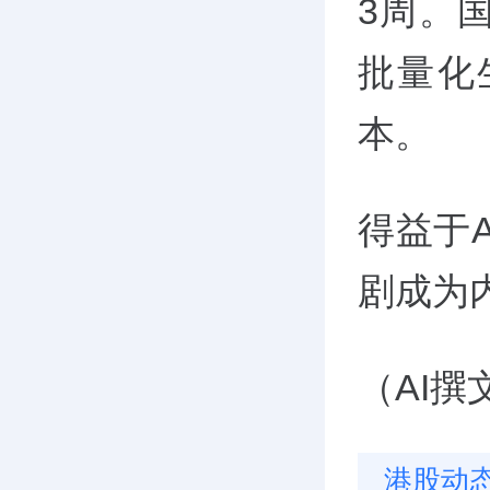
3周。
批量化
本。
得益于
剧成为
（AI
港股动