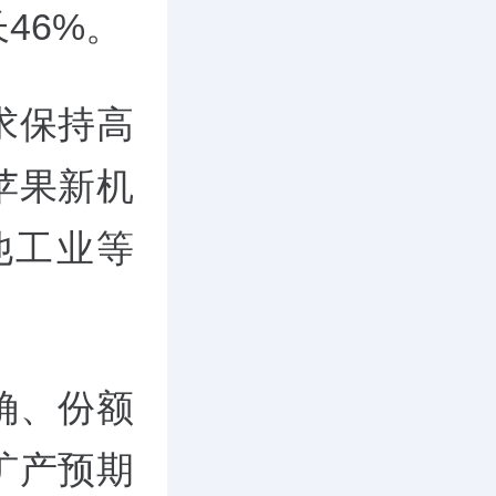
46%。
求保持高
苹果新机
他工业等
确、份额
扩产预期