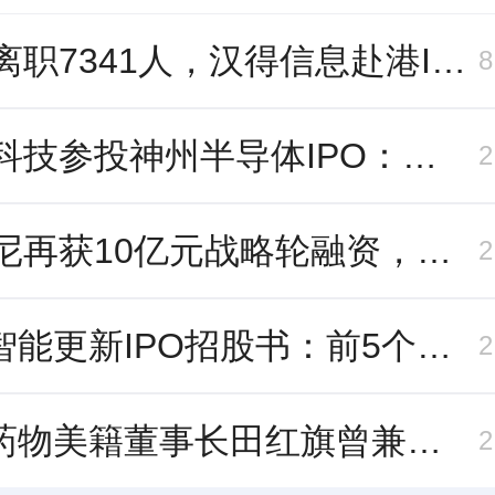
三年离职7341人，汉得信息赴港IPO前欠缴社保1.55亿元
长鑫科技参投神州半导体IPO：朱培文、陈觉晓变现2.6亿，董秘和保荐人有旧
帕西尼再获10亿元战略轮融资，注册地从深圳迁至北京
云动智能更新IPO招股书：前5个月扭亏为盈，董事长李巍去年降薪近两成
科州药物美籍董事长田红旗曾兼职放射所，被问询核心技术是否清晰