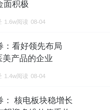
金面积极
经
1.6w阅读
08-04
券：看好领先布局
N医美产品的企业
经
1.4w阅读
08-04
券： 核电板块稳增长