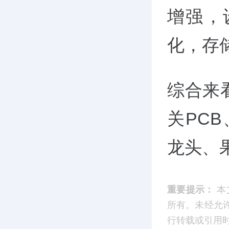
增强，
化，存
综合来
关PC
龙头、
重要提示：
本
所有。未经允
行转载或引用时，请