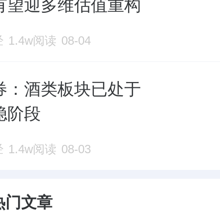
有望迎多维估值重构
经
1.4w阅读
08-04
券：酒类板块已处于
稳阶段
经
1.4w阅读
08-03
热门文章