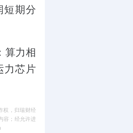
润短期分
：算力相
运力芯片
作权，归瑞财经
内容；经允许进
m