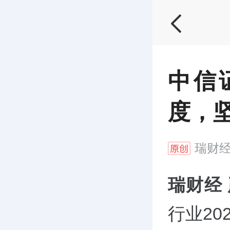
中信
度，
瑞财
瑞财经
行业2