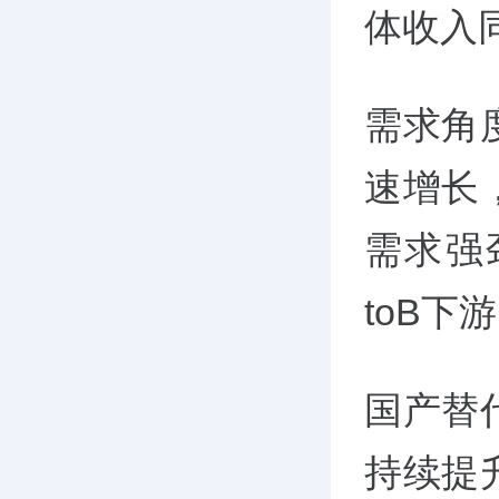
体收入
需求角
速增长
需求强
toB下
国产替
持续提