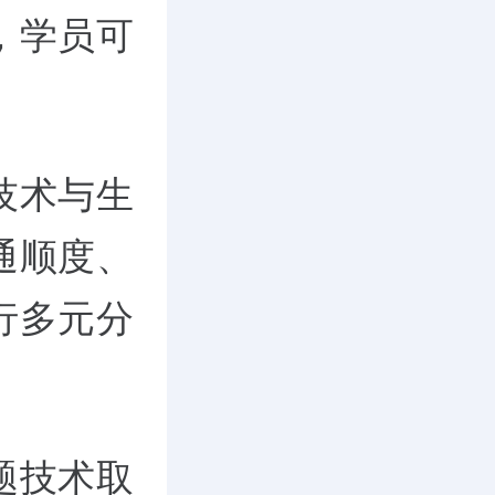
，学员可
。
技术与生
通顺度、
行多元分
题技术取