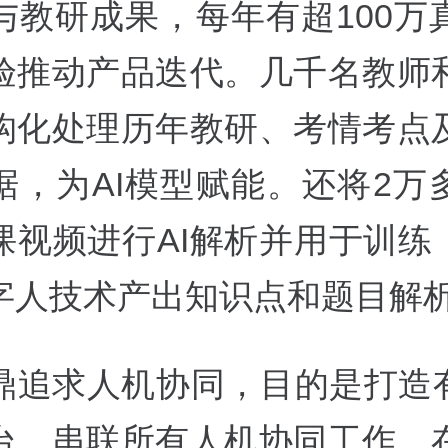
与教研成果，每年有超100万
验推动产品迭代。几千名教师
构化处理历年教研、考情考点
据，为AI模型赋能。还将2万
课视频进行AI解析并用于训练，
字人技术产出知识点和题目解
鼎追求人机协同，目的是打造有
台，串联所有人机协同工作。