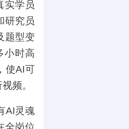
真实学员
和研究员
及题型变
多小时高
使AI可
析视频。
AI灵魂
在全岗位