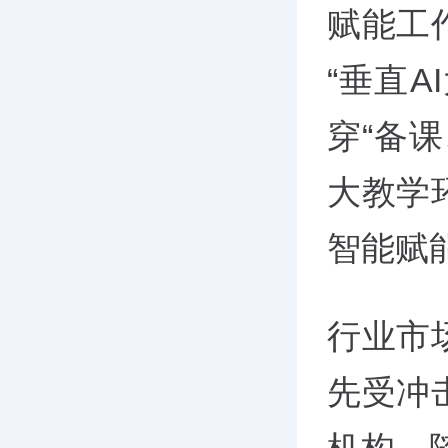
赋能工作
“垂直
穿“备
大教学
智能赋
行业市
先受冲