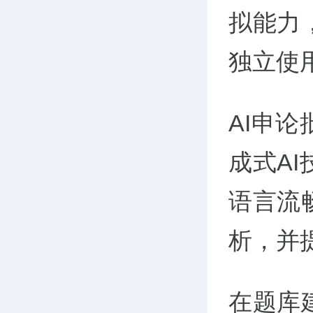
拟能力
独立使
AI申
成式A
语言流
析，并
在题库