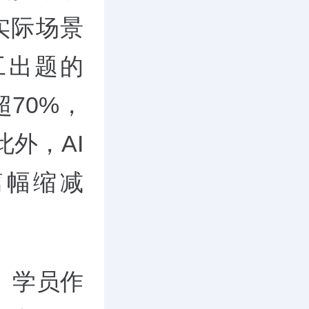
实际场景
工出题的
超70%，
此外，AI
篇幅缩减
、学员作