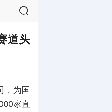
赛道头
司，为国
00家直