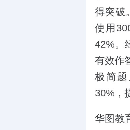
得突破
使用3
42%。
有效作答
极简题
30%
华图教