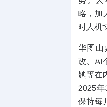
势。去
略，加
时人机
华图山
改、AI
题等在
2025
保持每