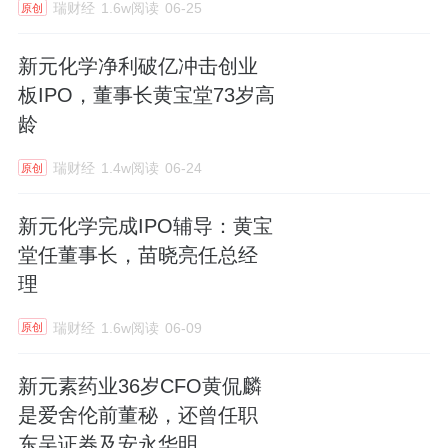
瑞财经
1.6w阅读
06-25
原创
新元化学净利破亿冲击创业
板IPO，董事长黄宝堂73岁高
龄
瑞财经
1.4w阅读
06-24
原创
新元化学完成IPO辅导：黄宝
堂任董事长，苗晓亮任总经
理
瑞财经
1.6w阅读
06-09
原创
新元素药业36岁CFO黄侃麟
是爱舍伦前董秘，还曾任职
东吴证券及安永华明