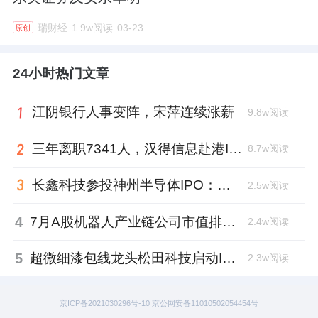
瑞财经
1.9w阅读
03-23
原创
24小时热门文章
江阴银行人事变阵，宋萍连续涨薪
9.8w阅读
三年离职7341人，汉得信息赴港IPO前欠缴社保1.55亿元
8.7w阅读
长鑫科技参投神州半导体IPO：朱培文、陈觉晓变现2.6亿，董秘和保荐人有旧
2.5w阅读
4
7月A股机器人产业链公司市值排行：大族激光跌去四成，奥比中光跻身前三
2.4w阅读
5
超微细漆包线龙头松田科技启动IPO：东方证券辅导，君联资本加持
2.3w阅读
京ICP备2021030296号-10 京公网安备11010502054454号