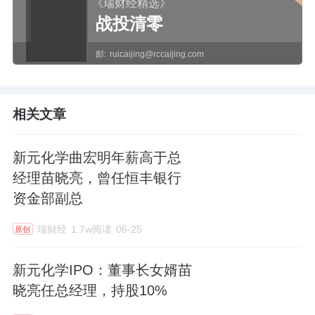
《瑞财经精选》
战投清零
邮:
ruicaijing@rccaijing.com
相关文章
新元化学曲宏明年薪高于总
经理苗晓亮，曾任恒丰银行
资金部副总
瑞财经
1.7w阅读
06-25
原创
新元化学IPO：董事长女婿苗
晓亮任总经理，持股10%