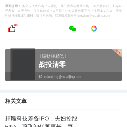
重要提示：
本文仅代表作者个人观点，并不代表瑞财经立场。 本文著作权，归瑞财
经所有。未经允许，任何单位或个人不得在任何公开传播平台上使用本文内容；经允
许进行转载或引用时，请注明来源。联系请发邮件至ruicaijing@rccaijing.com
60
《瑞财经精选》
战投清零
邮:
ruicaijing@rccaijing.com
相关文章
精雕科技筹备IPO：夫妇控股
54%，蔚飞卸任董事长、妻