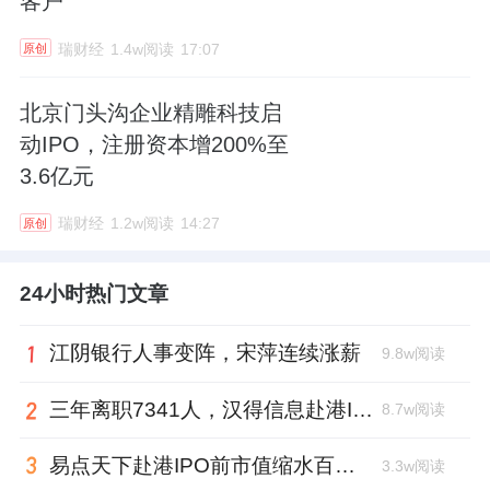
客户
瑞财经
1.4w阅读
17:07
原创
北京门头沟企业精雕科技启
动IPO，注册资本增200%至
3.6亿元
瑞财经
1.2w阅读
14:27
原创
24小时热门文章
江阴银行人事变阵，宋萍连续涨薪
9.8w阅读
三年离职7341人，汉得信息赴港IPO前欠缴社保1.55亿元
8.7w阅读
易点天下赴港IPO前市值缩水百亿，邹小武和创业伙伴收割了10亿
3.3w阅读