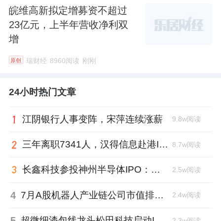
皖维高新拟定增募资不超过
23亿元，上半年营收净利双
增
瑞财经
8960阅读
刚刚
原创
24小时热门文章
江阴银行人事变阵，宋萍连续涨薪
9.8w阅读
三年离职7341人，汉得信息赴港IPO前欠缴社保1.55亿元
8.7w阅读
长鑫科技参投神州半导体IPO：朱培文、陈觉晓变现2.6亿，董秘和保荐人有旧
2.5w阅读
4
7月A股机器人产业链公司市值排行：大族激光跌去四成，奥比中光跻身前三
2.4w阅读
5
超微细漆包线龙头松田科技启动IPO：东方证券辅导，君联资本加持
2.3w阅读