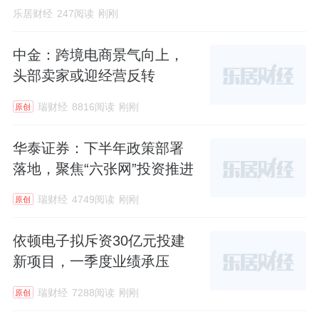
乐居财经
247阅读
刚刚
中金：跨境电商景气向上，
头部卖家或迎经营反转
瑞财经
8816阅读
刚刚
原创
华泰证券：下半年政策部署
落地，聚焦“六张网”投资推进
瑞财经
4749阅读
刚刚
原创
依顿电子拟斥资30亿元投建
新项目，一季度业绩承压
瑞财经
7288阅读
刚刚
原创