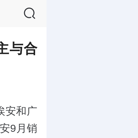
主与合
埃安和广
安9月销