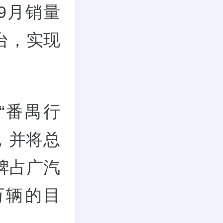
9月销量
5台，实现
“番禺行
，并将总
牌占广汽
万辆的目