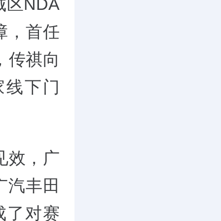
城区NDA
障，首任
，传祺向
0家线下门
见效，广
广汽丰田
成了对赛