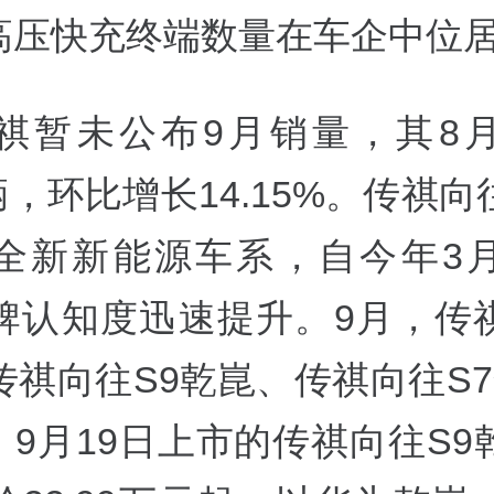
0V高压快充终端数量在车企中位
祺暂未公布9月销量，其8
8辆，环比增长14.15%。传祺
全新新能源车系，自今年3
牌认知度迅速提升。9月，传
祺向往S9乾崑、传祺向往S7
。9月19日上市的传祺向往S