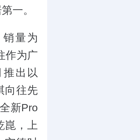
居第一。
月销量为
向往作为广
月推出以
祺向往先
全新Pro
9乾崑，上