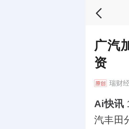
广汽
资
瑞财
Ai快讯
汽丰田