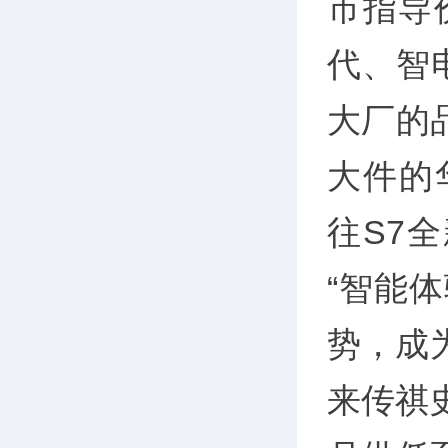
市指导
代、智
大厂的
大件的
往S7全
“智能
势，成
来传祺