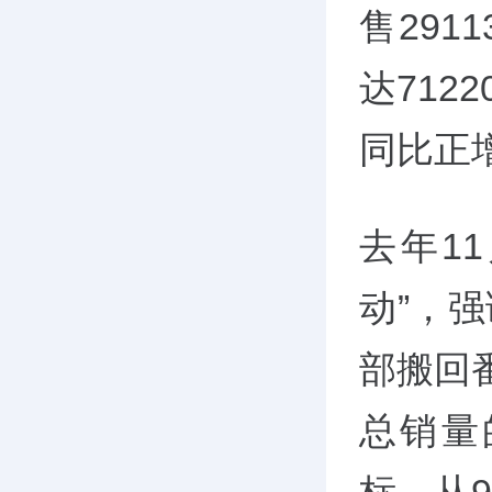
售29
达712
同比正
去年1
动”，
部搬回
总销量