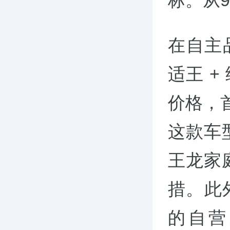
标。从
在自主
适王 
价格，
这款车
王龙家
措。此
的自营