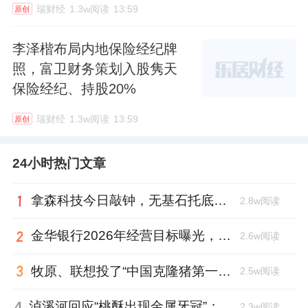
瑞财经
1.3w阅读
13:59
原创
李泽楷布局内地保险经纪牌
照，富卫财务策划入股隽天
保险经纪、持股20%
瑞财经
1.3w阅读
13:59
原创
24小时热门文章
拿森科技今日敲钟，无基石托底，上市市值超百亿
2.8w阅读
金华银行2026年经营目标曝光，张宁忙着转让不良贷款
2.6w阅读
牧原、联想投了“中国克隆猪第一人”，中科奥格完成超2亿元A3轮融资
2.5w阅读
4
泸溪河回应“桃酥出现金属牙冠”：消费者已澄清，所发视频情况不属实
2.3w阅读