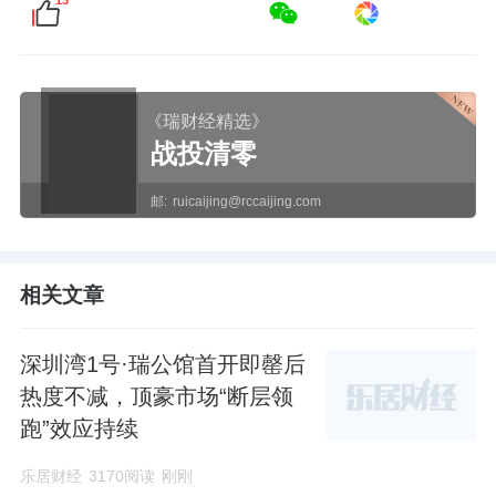
13
《瑞财经精选》
战投清零
邮:
ruicaijing@rccaijing.com
相关文章
深圳湾1号·瑞公馆首开即罄后
热度不减，顶豪市场“断层领
跑”效应持续
乐居财经
3170阅读
刚刚