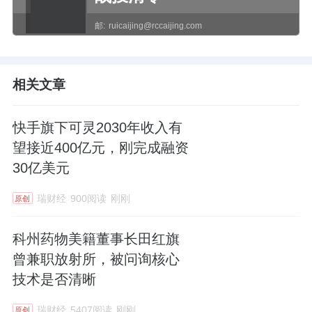
邮:
ruicaijing@rccaijing.com
相关文章
快手旗下可灵2030年收入有
望接近400亿元，刚完成融资
30亿美元
瑞财经
900阅读
刚刚
原创
科州药物美籍董事长田红旗
曾兼职放射所，被问询核心
技术是否清晰
瑞财经
5407阅读
刚刚
原创