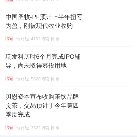
中国圣牧-PF预计上半年扭亏
为盈，刚被现代牧业收购
瑞财经
4192阅读
刚刚
原创
瑞发科历时6个月完成IPO辅
导，尚未取得募投用地
瑞财经
5320阅读
刚刚
原创
贝恩资本宣布收购茶饮品牌
贡茶，交易预计于今年第四
季度完成
瑞财经
3822阅读
刚刚
原创