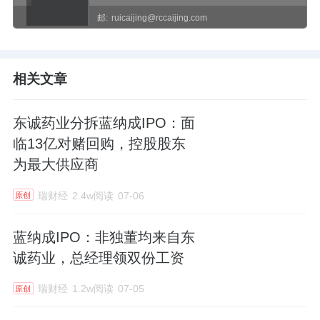
邮:
ruicaijing@rccaijing.com
相关文章
东诚药业分拆蓝纳成IPO：面
临13亿对赌回购，控股股东
为最大供应商
瑞财经
2.4w阅读
07-06
原创
蓝纳成IPO：非独董均来自东
诚药业，总经理领双份工资
瑞财经
1.2w阅读
07-05
原创